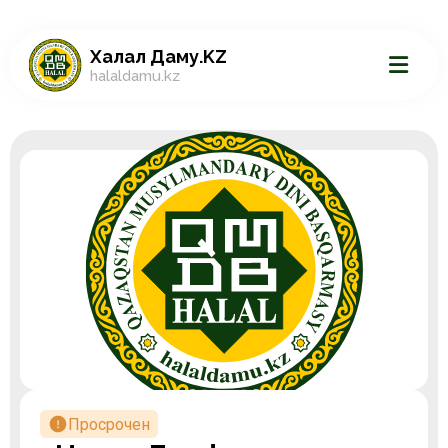
Халал Даму.KZ
halaldamu.kz
Просрочен