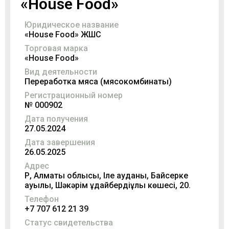
«House Food»
Юридическое название
«House Food» ЖШС
Торговая марка
«House Food»
Вид деятельности
Переработка мяса (мясокомбинаты)
Регистрационный номер
№ 000902
Дата получения
27.05.2024
Дата завершения
26.05.2025
Адрес
ҚР, Алматы облысы, Іле ауданы, Байсерке
ауылы, Шәкәрім Құдайбердіұлы көшесі, 20.
Телефон
+7 707 612 21 39
Статус свидетельства