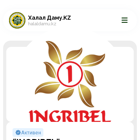
Халал Даму.KZ
halaldamu.kz
Активен