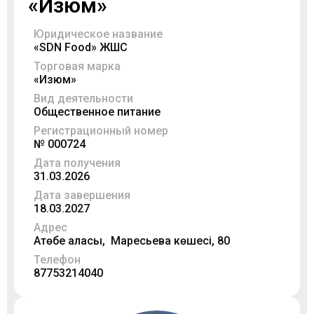
«Изюм»
Юридическое название
«SDN Food» ЖШС
Торговая марка
«Изюм»
Вид деятельности
Общественное питание
Регистрационный номер
№ 000724
Дата получения
31.03.2026
Дата завершения
18.03.2027
Адрес
Ақтөбе қаласы, Маресьева көшесі, 80
Телефон
87753214040