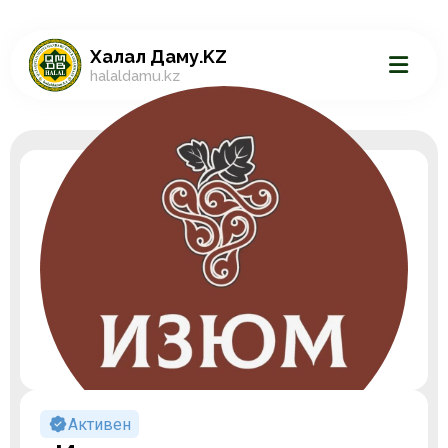
Халал Даму.KZ
halaldamu.kz
Активен