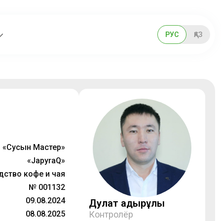
РУС
ҚАЗ
 «Сусын Мастер»
«JapyraQ»
дство кофе и чая
№ 001132
09.08.2024
Дулат Қадырұлы
08.08.2025
Контролёр