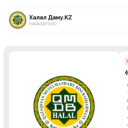
Халал Даму.KZ
halaldamu.kz