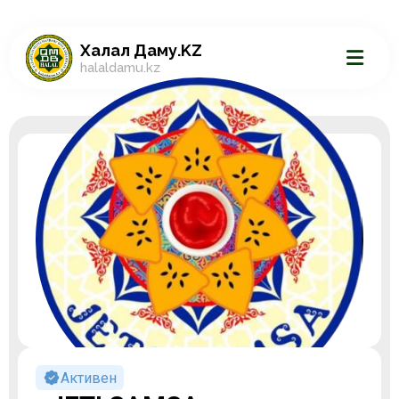
Халал Даму.KZ
halaldamu.kz
Активен