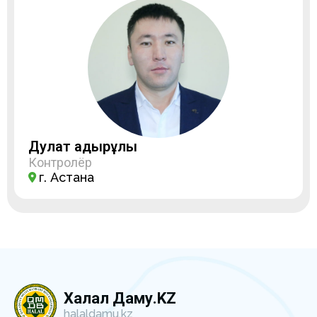
Дулат Қадырұлы
Контролёр
г. Астана
Халал Даму.KZ
halaldamu.kz