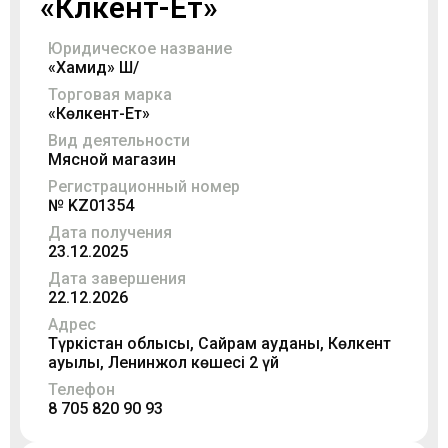
«Көлкент-Ет»
Юридическое название
«Хамид» Ш/Қ
Торговая марка
«Көлкент-Ет»
Вид деятельности
Мясной магазин
Регистрационный номер
№ KZ01354
Дата получения
23.12.2025
Дата завершения
22.12.2026
Адрес
Түркістан облысы, Сайрам ауданы, Көлкент
ауылы, Ленинжол көшесі 2 үй
Телефон
8 705 820 90 93