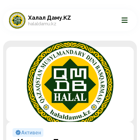
Халал Даму.KZ
halaldamu.kz
Активен