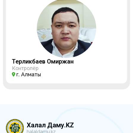
Терликбаев Омиржан
Контролёр
г. Алматы
Халал Даму.KZ
halaldamu.kz