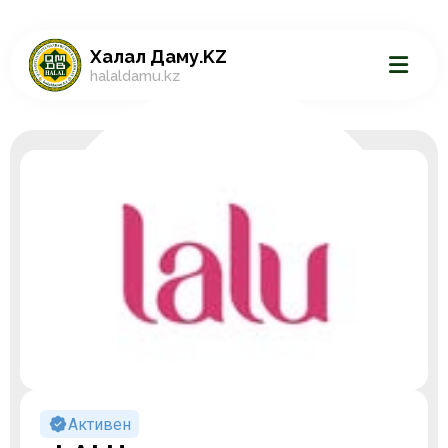
Халал Даму.KZ
halaldamu.kz
Активен