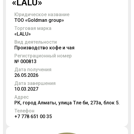
«LALU»
Юридическое название
ТОО «Goldman group»
Торговая марка
«LALU»
Вид деятельности
Производство кофе и чая
Регистрационный номер
№ 000813
Дата получения
26.05.2026
Дата завершения
10.03.2027
Адрес
РК, город Алматы, улица Төле би, 273а, блок 5.
Телефон
+7 778 651 00 35