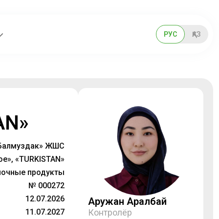
РУС
ҚАЗ
AN»
Балмуздак» ЖШС
oe», «TURKISTAN»
очные продукты
№ 000272
12.07.2026
Аружан Аралбай
11.07.2027
Контролёр