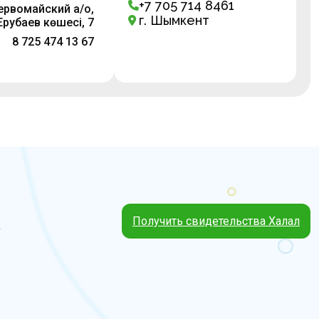
+7 705 714 8461
Первомайский а/о,
г. Шымкент
Ерубаев көшесі, 7
8 725 474 13 67
Получить свидетельства Халал
4