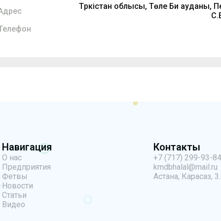
Түркістан облысы, Төле Би ауданы, 
Адрес
С.
Телефон
Навигация
Контакты
О нас
+7 (717) 299-93-8
Предприятия
kmdbhalal@mail.ru
Фетвы
Астана, Карасаз, 3.
Новости
Статьи
Видео