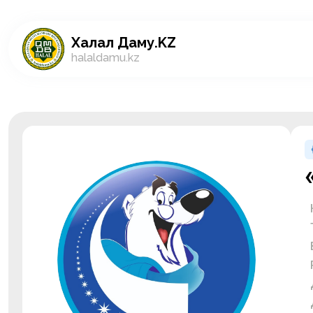
Халал Даму.KZ
halaldamu.kz