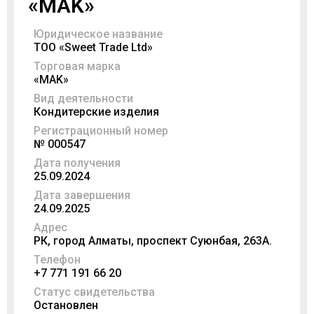
«MAK»
Юридическое название
ТОО «Sweеt Trade Ltd»
Торговая марка
«MAK»
Вид деятельности
Кондитерские изделия
Регистрационный номер
№ 000547
Дата получения
25.09.2024
Дата завершения
24.09.2025
Адрес
РК, город Алматы, проспект Суюнбая, 263А.
Телефон
+7 771 191 66 20
Статус свидетельства
Остановлен