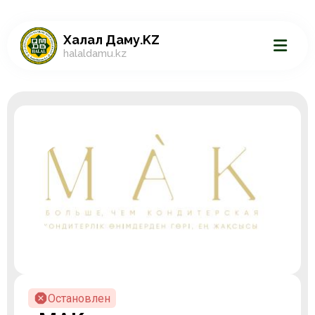
Халал Даму.KZ
halaldamu.kz
Остановлен