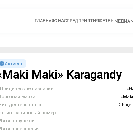
ГЛАВНАЯ
О НАС
ПРЕДПРИЯТИЯ
ФЕТВЫ
МЕДИА
Активен
«Maki Maki» Karagandy
Юридическое название
«Н
Торговая марка
«Maki
Вид деятельности
Общес
Регистрационный номер
Дата получения
Дата завершения