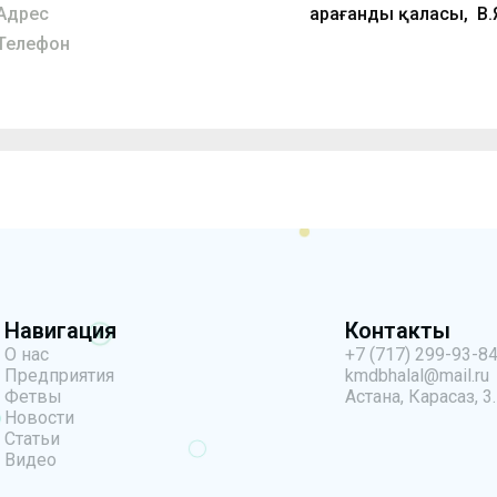
Адрес
Қарағанды қаласы, В.
Телефон
Навигация
Контакты
О нас
+7 (717) 299-93-8
Предприятия
kmdbhalal@mail.ru
Фетвы
Астана, Карасаз, 3.
Новости
Статьи
Видео