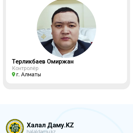
Терликбаев Омиржан
Контролёр
г. Алматы
Халал Даму.KZ
halaldamu.kz