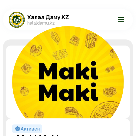
Халал Даму.KZ
halaldamu.kz
Активен