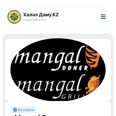
Халал Даму.KZ
halaldamu.kz
Активен