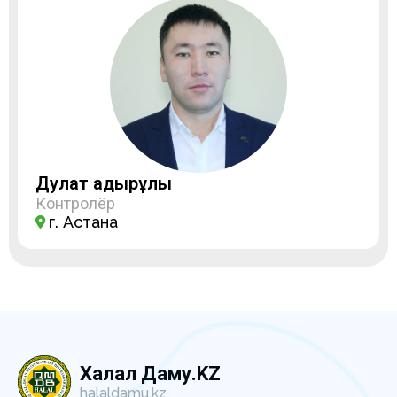
Дулат Қадырұлы
Контролёр
г. Астана
Халал Даму.KZ
halaldamu.kz