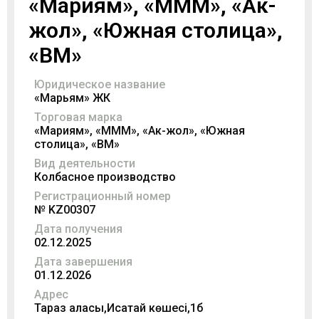
«Мариям», «МММ», «Ак-
жол», «Южная столица»,
«ВМ»
Юридическое название
«Марьям» ЖК
Торговая марка
«Мариям», «МММ», «Ак-жол», «Южная
столица», «ВМ»
Вид деятельности
Колбасное производство
Регистрационный номер
№ KZ00307
Дата получения
02.12.2025
Дата завершения
01.12.2026
Адрес
Тараз қаласы,Исатай көшесі,1б