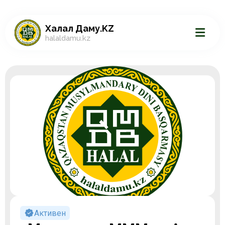
Халал Даму.KZ
halaldamu.kz
Активен