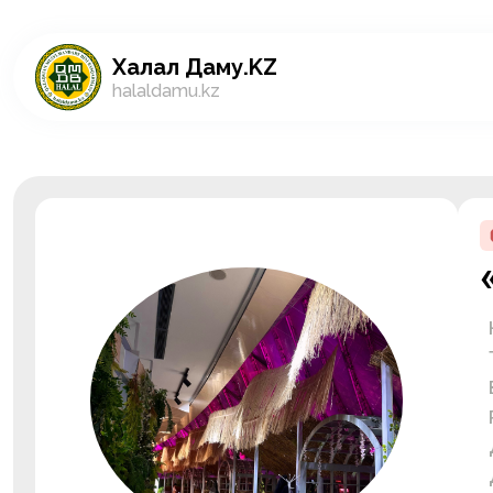
Халал Даму.KZ
halaldamu.kz