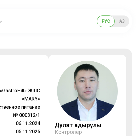
РУС
ҚАЗ
«GastroHill» ЖШС
«MARY»
твенное питание
№ 000312/1
06.11.2024
Дулат Қадырұлы
05.11.2025
Контролёр