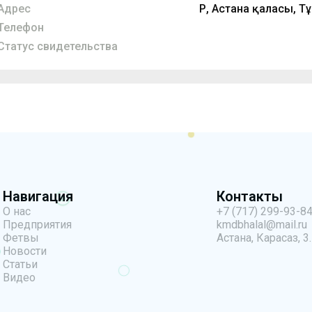
Адрес
ҚР, Астана қаласы, Т
Телефон
Статус свидетельства
Навигация
Контакты
О нас
+7 (717) 299-93-8
Предприятия
kmdbhalal@mail.ru
Фетвы
Астана, Карасаз, 3.
Новости
Статьи
Видео