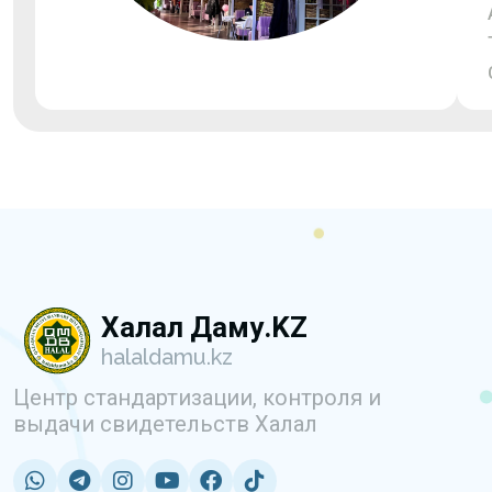
Халал Даму.KZ
halaldamu.kz
Центр стандартизации, контроля и
выдачи свидетельств Халал