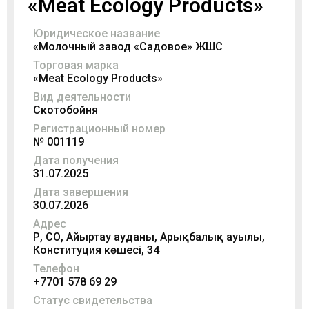
«Meat Ecology Products»
Юридическое название
«Молочный завод «Садовое» ЖШС
Торговая марка
«Meat Ecology Products»
Вид деятельности
Скотобойня
Регистрационный номер
№ 001119
Дата получения
31.07.2025
Дата завершения
30.07.2026
Адрес
ҚР, СҚО, Айыртау ауданы, Арықбалық ауылы,
Конституция көшесі, 34
Телефон
+7701 578 69 29
Статус свидетельства