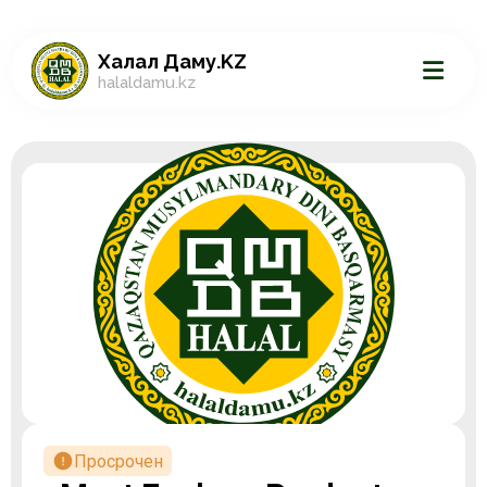
Халал Даму.KZ
halaldamu.kz
Просрочен