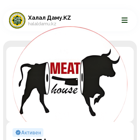
Халал Даму.KZ
halaldamu.kz
Активен