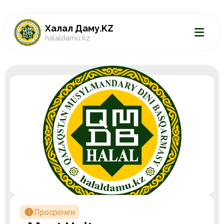
Халал Даму.KZ
halaldamu.kz
Просрочен