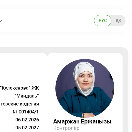
РУС
ҚАЗ
"Кулекенова" ЖК
"Миндаль"
терские изделия
№ 001404/1
06.02.2026
Ақмаржан Ержанқызы
05.02.2027
Контролёр