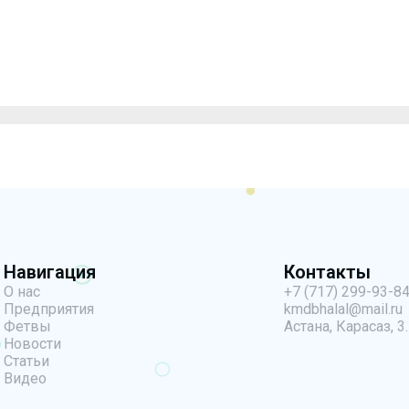
Навигация
Контакты
О нас
+7 (717) 299-93-8
Предприятия
kmdbhalal@mail.ru
Фетвы
Астана, Карасаз, 3.
Новости
Статьи
Видео