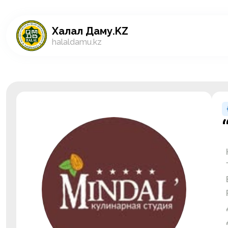
Халал Даму.KZ
halaldamu.kz