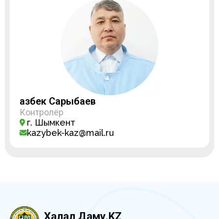
Қазбек Сарыбаев
Контролёр
г. Шымкент
kazybek-kaz@mail.ru
Халал Даму.KZ