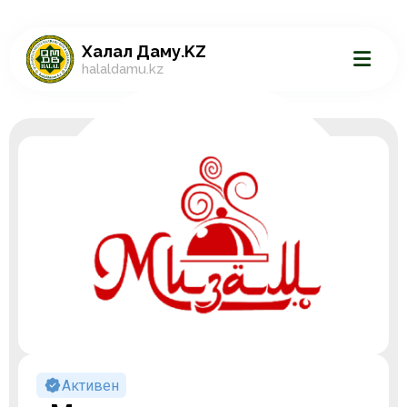
Халал Даму.KZ
halaldamu.kz
Активен