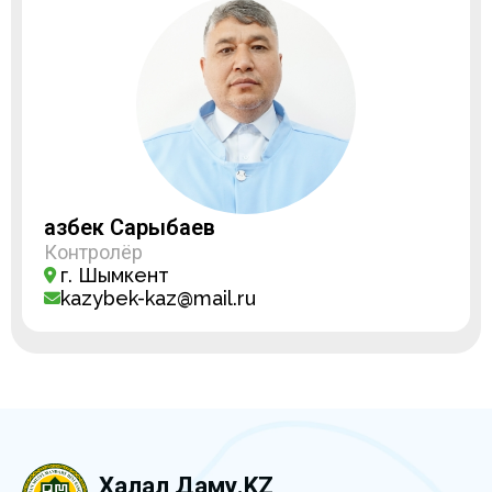
Қазбек Сарыбаев
Контролёр
г. Шымкент
kazybek-kaz@mail.ru
Халал Даму.KZ