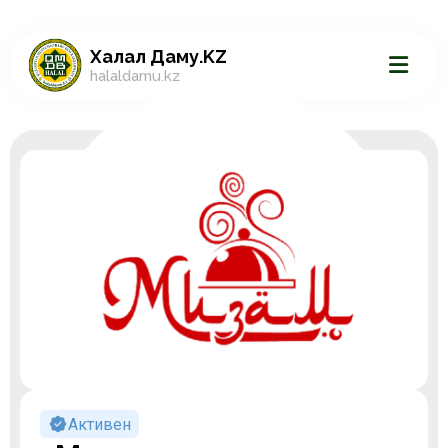
Халал Даму.KZ
halaldamu.kz
Активен