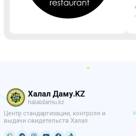
Халал Даму.KZ
halaldamu.kz
Центр стандартизации, контроля и
выдачи свидетельств Халал