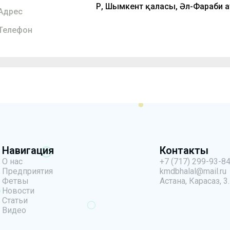
ҚР, Шымкент қаласы, Әл-Фараби а
Адрес
Телефон
Навигация
Контакты
О нас
+7 (717) 299-93-8
Предприятия
kmdbhalal@mail.ru
Фетвы
Астана, Карасаз, 3.
Новости
Статьи
Видео