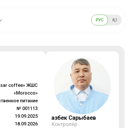
РУС
ҚАЗ
nsar coffee» ЖШС
«Morocco»
твенное питание
№ 001113
19.09.2025
Қазбек Сарыбаев
18.09.2026
Контролёр