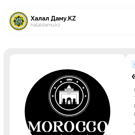
Халал Даму.KZ
halaldamu.kz