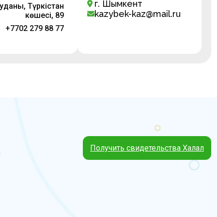
г. Шымкент
уданы, Түркістан
kazybek-kaz@mail.ru
көшесі, 89
+7702 279 88 77
Получить свидетельства Халал
4