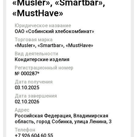
«Musler», «Smartbar»,
«MustHave»
Юридическое название
ОАО «Собинский хлебокомбинат»
Торговая марка
«Musler», «Smartbar», «MustHave»
Вид деятельности
Кондитерские изделия
Регистрационный номер
№ 000287*
Дата получения
03.10.2025
Дата завершения
02.10.2026
Адрес
Российская Федерация, Владимирская
область, город Собинка, улица Ленина, 3
Телефон
+7 926 604 60 55