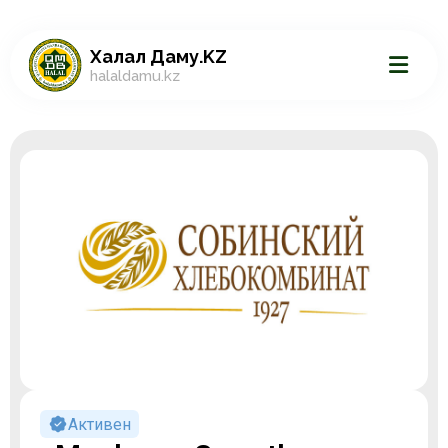
Халал Даму.KZ
halaldamu.kz
Активен