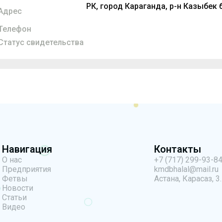
РК, город Караганда, р-н Казыбек би
Адрес
Телефон
Статус свидетельства
Навигация
Контакты
О нас
+7 (717) 299-93-8
Предприятия
kmdbhalal@mail.ru
Фетвы
Астана, Карасаз, 3.
Новости
Статьи
Видео