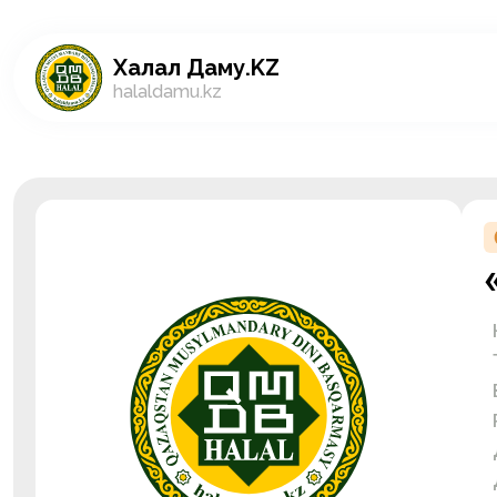
Халал Даму.KZ
halaldamu.kz