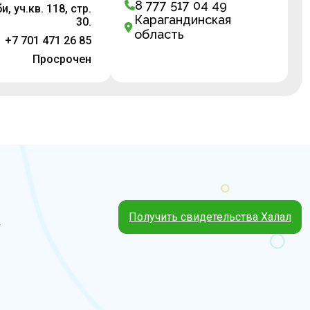
8 777 517 04 49
, уч.кв. 118, стр.
Карагандинская
30.
область
+7 701 471 26 85
Просрочен
Получить свидетельства Халал
4