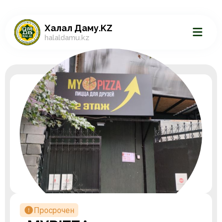
Халал Даму.KZ
halaldamu.kz
Просрочен