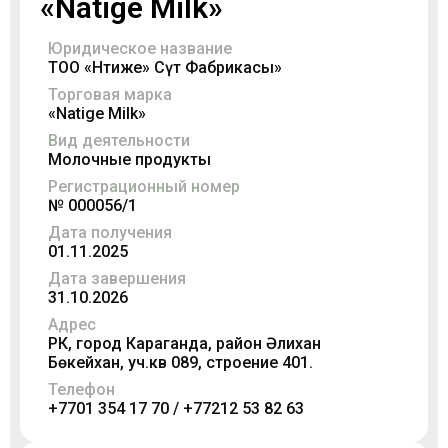
«Natige Milk»
Юридическое название
ТОО «Нәтиже» Сүт Фабрикасы»
Торговая марка
«Natige Milk»
Вид деятельности
Молочные продукты
Регистрационный номер
№ 000056/1
Дата получения
01.11.2025
Дата завершения
31.10.2026
Адрес
РК, город Караганда, район Әлихан
Бөкейхан, уч.кв 089, строение 401.
Телефон
+7701 354 17 70 / +77212 53 82 63