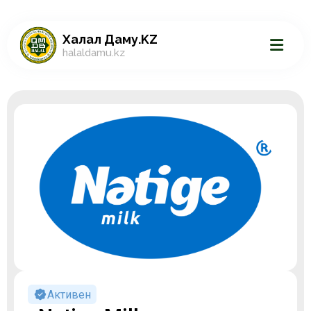
Халал Даму.KZ
halaldamu.kz
Активен