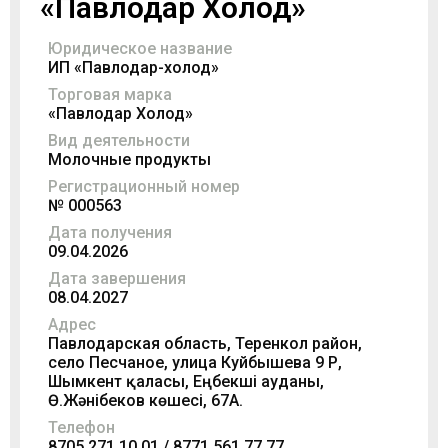
«Павлодар Холод»
Юридическое название
ИП «Павлодар-холод»
Торговая марка
«Павлодар Холод»
Вид деятельности
Молочные продукты
Регистрационный номер
№ 000563
Дата получения
09.04.2026
Дата завершения
08.04.2027
Адрес
Павлодарская область, Теренкол район,
село Песчаное, улица Куйбышева 9 ҚР,
Шымкент қаласы, Еңбекші ауданы,
Ө.Жәнібеков көшесі, 67А.
Телефон
8705 271 10 01 / 8771 561 77 77