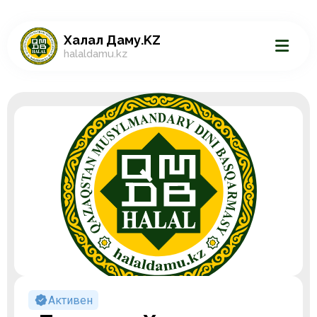
Халал Даму.KZ
halaldamu.kz
Активен