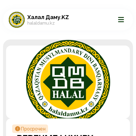
Халал Даму.KZ
halaldamu.kz
Просрочен