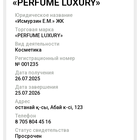
«PERFUME LUXURY»
Юридическое название
«Исмурзин Е.М.» ЖК
Торговая марка
«PERFUME LUXURY»
Вид деятельности
Косметика
Регистрационный номер
№ 001235
Дата получения
26.07.2025
Дата завершения
25.07.2026
Адрес
Қостанай қ-сы, Абай к-сі, 123
Телефон
8 705 804 45 16
Статус свидетельства
Просрочен