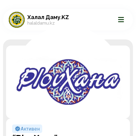
Халал Даму.KZ
halaldamu.kz
Активен