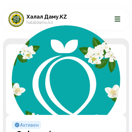
Халал Даму.KZ
halaldamu.kz
Активен