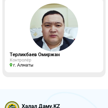
Терликбаев Омиржан
Контролёр
г. Алматы
Халал Даму.KZ