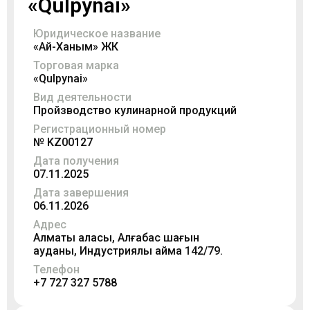
«Qulpynai»
Юридическое название
«Ай-Ханым» ЖК
Торговая марка
«Qulpynai»
Вид деятельности
Пройзводство кулинарной продукций
Регистрационный номер
№ KZ00127
Дата получения
07.11.2025
Дата завершения
06.11.2026
Адрес
Алматы қаласы, Алғабас шағын
ауданы, Индустриялық аймақ 142/79.
Телефон
+7 727 327 5788