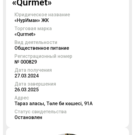
«Qurmet»
Юридическое название
«НурИман» ЖК
Торговая марка
«Qurmet»
Вид деятельности
Общественное питание
Регистрационный номер
№ 000829
Дата получения
27.03.2024
Дата завершения
26.03.2025
Адрес
Тараз қаласы, Төле би көшесі, 91А
Статус свидетельства
Остановлен