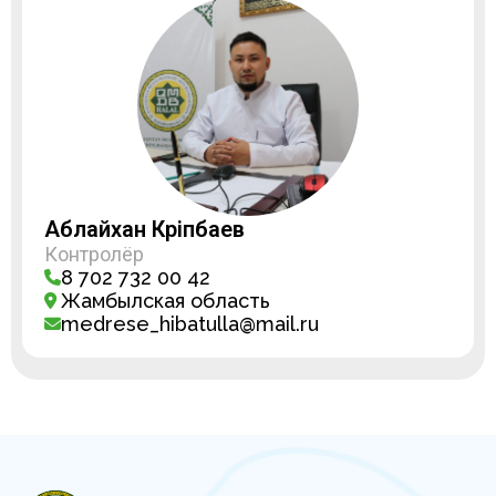
Аблайхан Кәріпбаев
Контролёр
8 702 732 00 42
Жамбылская область
medrese_hibatulla@mail.ru