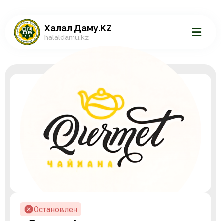
Халал Даму.KZ
halaldamu.kz
Остановлен