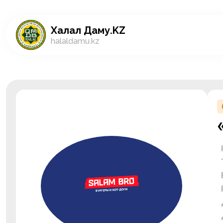
Халал Даму.KZ
halaldamu.kz