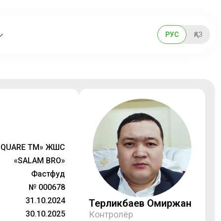
РУС
ҚАЗ
SQUARE TM» ЖШС
«SALAM BRO»
Фастфуд
№ 000678
31.10.2024
Терликбаев Омиржан
30.10.2025
Контролёр