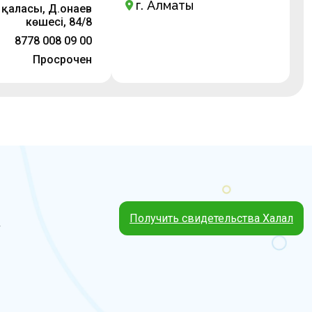
г. Алматы
қаласы, Д.Қонаев
көшесі, 84/8
8778 008 09 00
Просрочен
Получить свидетельства Халал
4