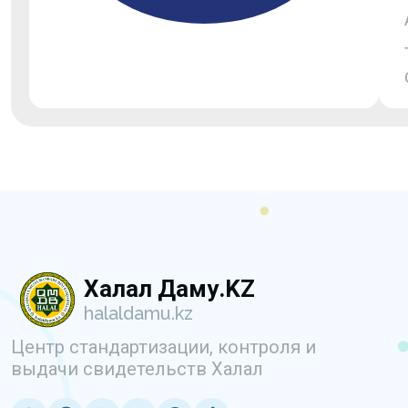
Халал Даму.KZ
halaldamu.kz
Центр стандартизации, контроля и
выдачи свидетельств Халал