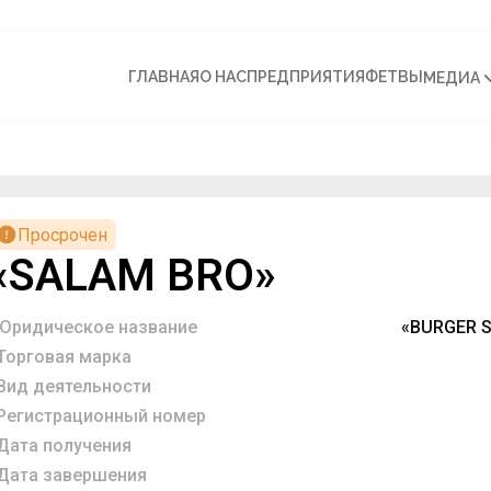
ГЛАВНАЯ
О НАС
ПРЕДПРИЯТИЯ
ФЕТВЫ
МЕДИА
Просрочен
«SALAM BRO»
Юридическое название
«BURGER 
Торговая марка
Вид деятельности
Регистрационный номер
Дата получения
Дата завершения