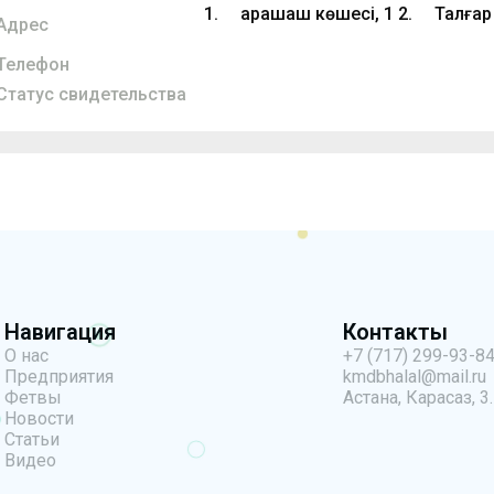
1. Қарашаш көшесі, 1 2. Талғар 
Адрес
Телефон
Статус свидетельства
Навигация
Контакты
О нас
+7 (717) 299-93-8
Предприятия
kmdbhalal@mail.ru
Фетвы
Астана, Карасаз, 3.
Новости
Статьи
Видео