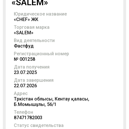
«SALEM»
Юридическое название
«CHEF» ЖК
Торговая марка
«SALEM»
Вид деятельности
Фастфуд
Регистрационный номер
№ 001258
Дата получения
23.07.2025
Дата завершения
22.07.2026
Адрес
Түркістан облысы, Кентау қаласы,
Б.Момышұлы, 56/1
Телефон
87471782003
Статус свидетельства