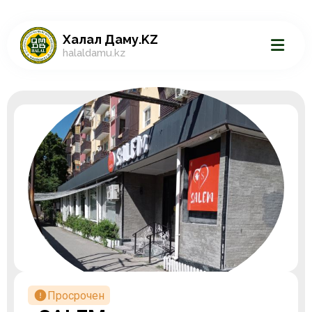
Халал Даму.KZ
halaldamu.kz
Просрочен