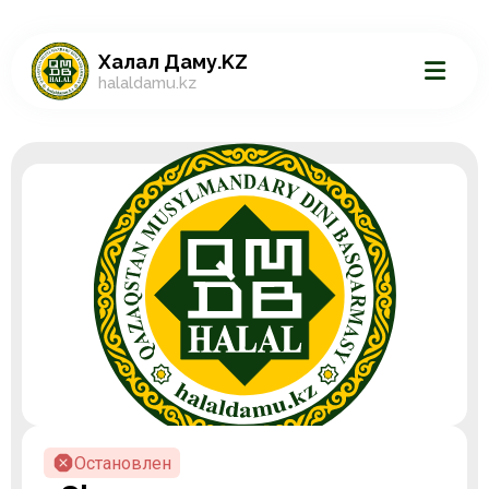
Халал Даму.KZ
halaldamu.kz
Остановлен