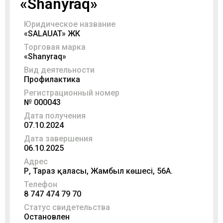
«Shanyraq»
Юридическое название
«SALAUAT» ЖК
Торговая марка
«Shanyraq»
Вид деятельности
Профилактика
Регистрационный номер
№ 000043
Дата получения
07.10.2024
Дата завершения
06.10.2025
Адрес
ҚР, Тараз қаласы, Жамбыл көшесі, 56А.
Телефон
8 747 474 79 70
Статус свидетельства
Остановлен