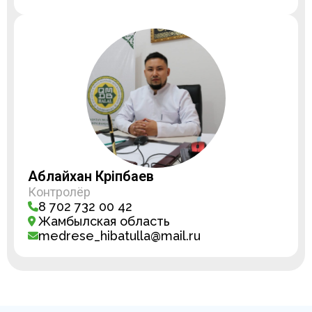
Аблайхан Кәріпбаев
Контролёр
8 702 732 00 42
Жамбылская область
medrese_hibatulla@mail.ru