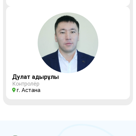
Дулат Қадырұлы
Контролёр
г. Астана