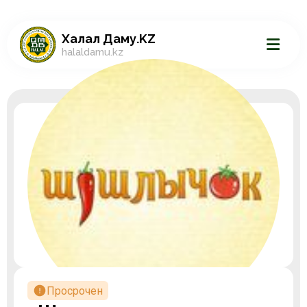
Халал Даму.KZ
halaldamu.kz
Просрочен