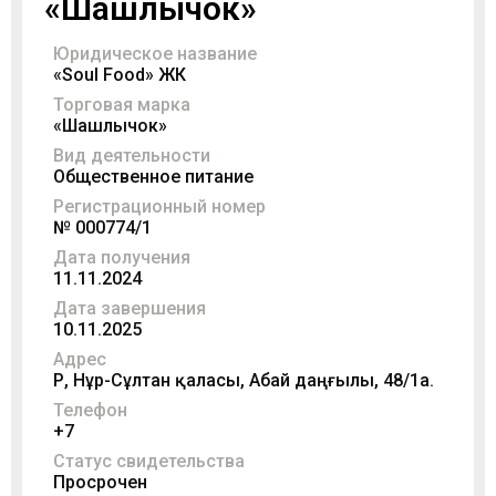
«Шашлычок»
Юридическое название
«Soul Food» ЖК
Торговая марка
«Шашлычок»
Вид деятельности
Общественное питание
Регистрационный номер
№ 000774/1
Дата получения
11.11.2024
Дата завершения
10.11.2025
Адрес
ҚР, Нұр-Сұлтан қаласы, Абай даңғылы, 48/1а.
Телефон
+7
Статус свидетельства
Просрочен