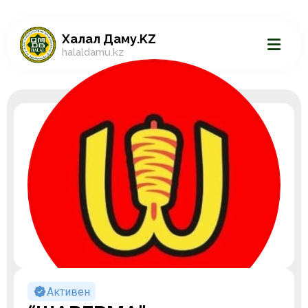
Халал Даму.KZ
halaldamu.kz
Активен