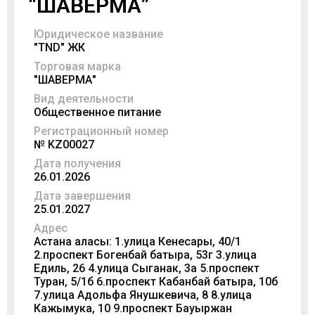
“ШАВЕРМА”
Юридическое название
"TND" ЖК
Торговая марка
"ШАВЕРМА"
Вид деятельности
Общественное питание
Регистрационный номер
№ KZ00027
Дата получения
26.01.2026
Дата завершения
25.01.2027
Адрес
Астана қаласы: 1.улица Кенесары, 40/1
2.проспект Богенбай батыра, 53г 3.улица
Едиль, 26 4.улица Сыганак, 3а 5.проспект
Туран, 5/1б 6.проспект Кабанбай батыра, 10б
7.улица Адольфа Янушкевича, 8 8.улица
Кажымука, 10 9.проспект Бауыржан