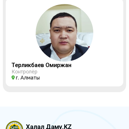
Терликбаев Омиржан
Контролёр
г. Алматы
Халал Даму.KZ