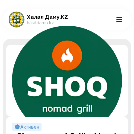
Халал Даму.KZ
halaldamu.kz
Активен