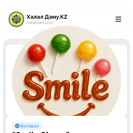
Халал Даму.KZ
halaldamu.kz
Активен