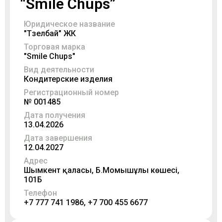
“Smile Chups”
Юридическое название
"Түзелбай" ЖК
Торговая марка
"Smile Chups"
Вид деятельности
Кондитерские изделия
Регистрационный номер
№ 001485
Дата получения
13.04.2026
Дата завершения
12.04.2027
Адрес
Шымкент қаласы, Б.Момышұлы көшесі,
101Б
Телефон
+7 777 741 1986, +7 700 455 6677