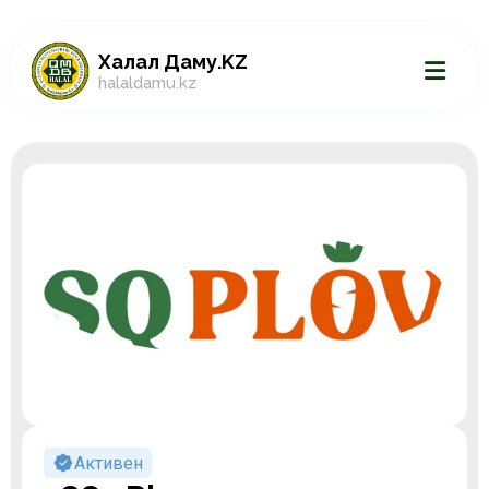
Халал Даму.KZ
halaldamu.kz
Активен