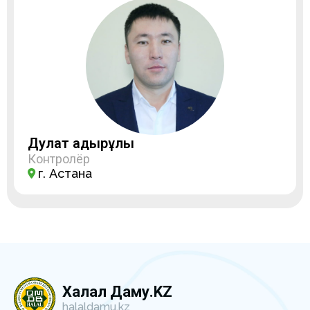
Дулат Қадырұлы
Контролёр
г. Астана
Халал Даму.KZ
halaldamu.kz