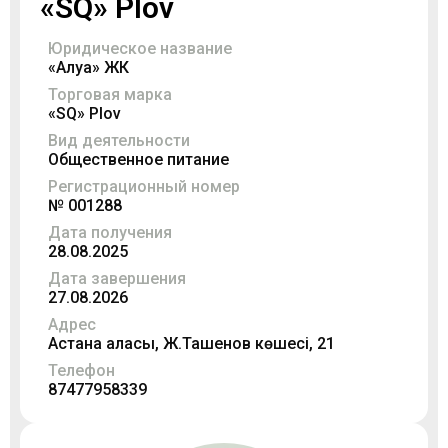
«SQ» Plov
Юридическое название
«Алуа» ЖК
Торговая марка
«SQ» Plov
Вид деятельности
Общественное питание
Регистрационный номер
№ 001288
Дата получения
28.08.2025
Дата завершения
27.08.2026
Адрес
Астана қаласы, Ж.Ташенов көшесі, 21
Телефон
87477958339