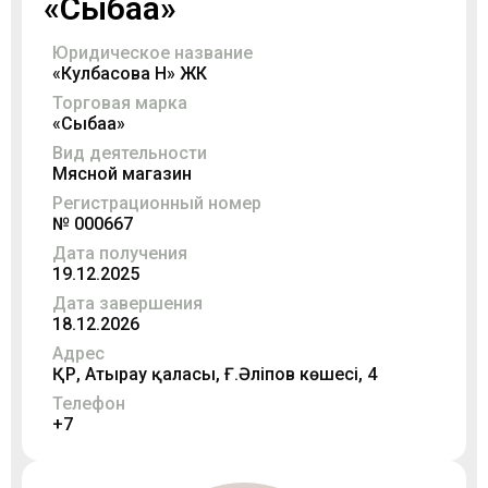
«Сыбаға»
Юридическое название
«Кулбасова Н» ЖК
Торговая марка
«Сыбаға»
Вид деятельности
Мясной магазин
Регистрационный номер
№ 000667
Дата получения
19.12.2025
Дата завершения
18.12.2026
Адрес
ҚР, Атырау қаласы, Ғ.Әліпов көшесі, 4
Телефон
+7