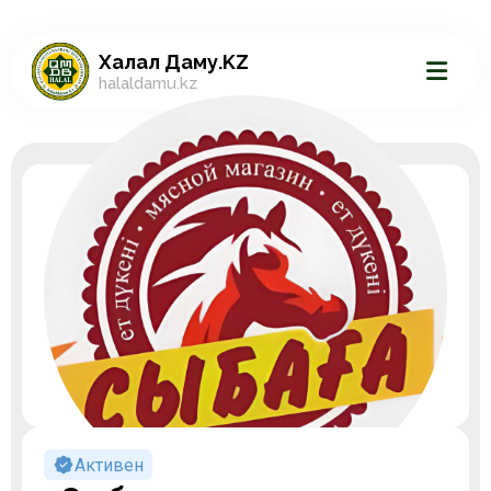
Халал Даму.KZ
halaldamu.kz
Активен