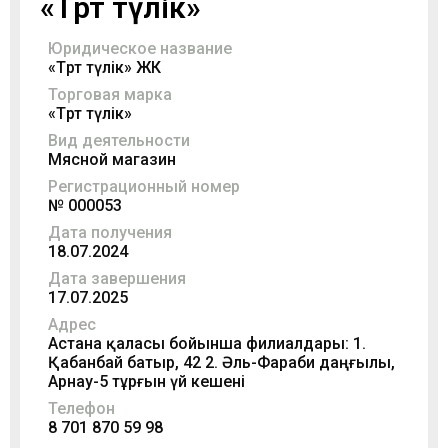
«Төрт түлік»
Юридическое название
«Төрт түлік» ЖК
Торговая марка
«Төрт түлік»
Вид деятельности
Мясной магазин
Регистрационный номер
№ 000053
Дата получения
18.07.2024
Дата завершения
17.07.2025
Адрес
Астана қаласы бойынша филиалдары: 1.
Қабанбай батыр, 42 2. Әль-Фараби даңғылы,
Арнау-5 тұрғын үй кешені
Телефон
8 701 870 59 98