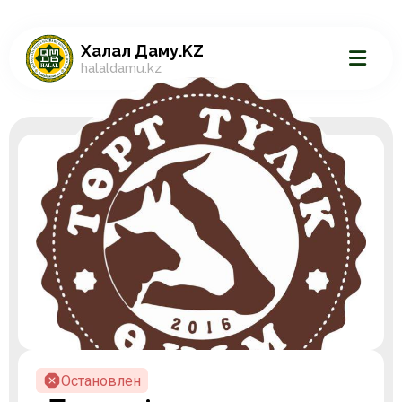
Халал Даму.KZ
halaldamu.kz
Остановлен