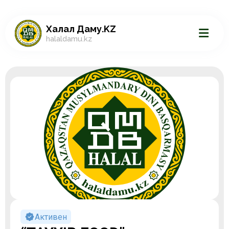
Халал Даму.KZ
halaldamu.kz
Активен