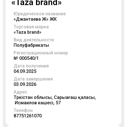
«Taza brаnd»
Юридическое название
«Джантаева Ж» ЖК
Торговая марка
«Taza brаnd»
Вид деятельности
Полуфабрикаты
Регистрационный номер
№ 000540/1
Дата получения
04.09.2025
Дата завершения
03.09.2026
Адрес
Түркістан облысы, Сарыағаш қаласы,
Исмаилов көшесі, 57
Телефон
87751261070