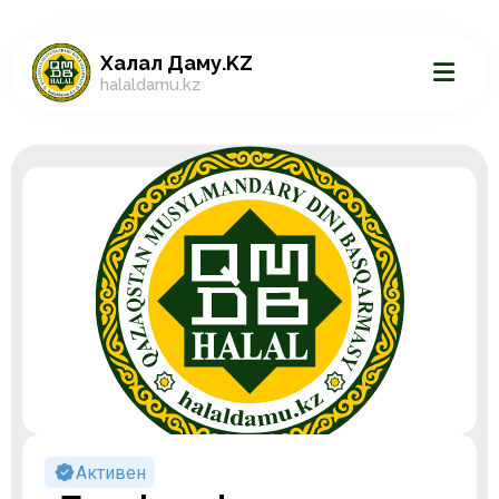
Халал Даму.KZ
halaldamu.kz
Активен