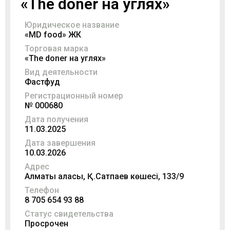
«The doner на углях»
Юридическое название
«МD food» ЖК
Торговая марка
«The doner на углях»
Вид деятельности
Фастфуд
Регистрационный номер
№ 000680
Дата получения
11.03.2025
Дата завершения
10.03.2026
Адрес
Алматы қаласы, Қ.Сатпаев көшесі, 133/9
Телефон
8 705 654 93 88
Статус свидетельства
Просрочен