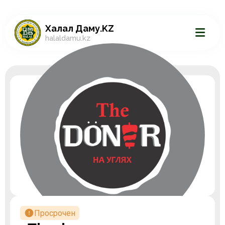
Халал Даму.KZ
halaldamu.kz
Просрочен