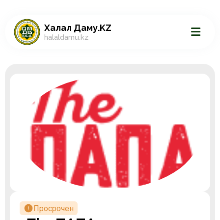
Халал Даму.KZ
halaldamu.kz
Просрочен