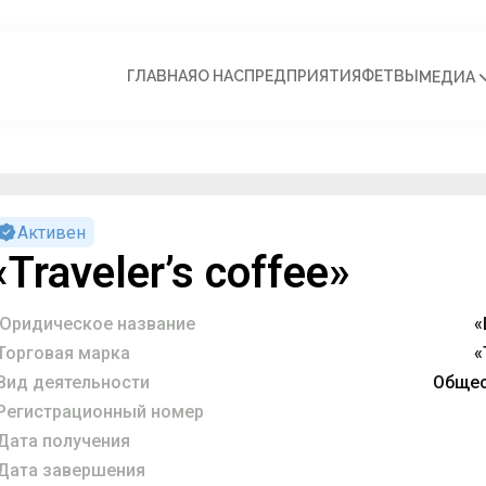
ГЛАВНАЯ
О НАС
ПРЕДПРИЯТИЯ
ФЕТВЫ
МЕДИА
Активен
«Traveler’s coffee»
Юридическое название
«
Торговая марка
«
Вид деятельности
Общес
Регистрационный номер
Дата получения
Дата завершения