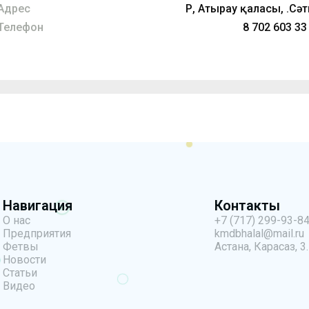
Адрес
ҚР, Атырау қаласы, Қ.Сә
Телефон
8 702 603 33
Навигация
Контакты
О нас
+7 (717) 299-93-8
Предприятия
kmdbhalal@mail.ru
Фетвы
Астана, Карасаз, 3.
Новости
Статьи
Видео