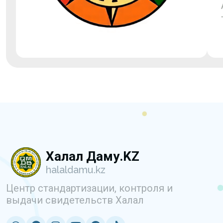
Халал Даму.KZ
halaldamu.kz
Центр стандартизации, контроля и
выдачи свидетельств Халал