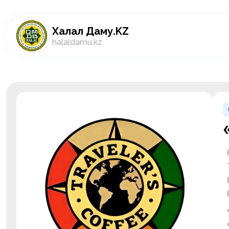
Халал Даму.KZ
halaldamu.kz