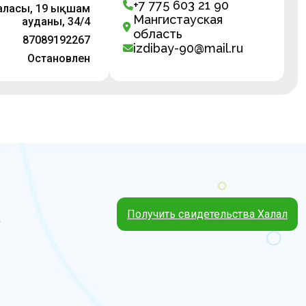
+7 775 603 21 90
қаласы, 19 ықшам
Мангистауская
ауданы, 34/4
область
87089192267
izdibay-90@mail.ru
Остановлен
Получить свидетельства Халал
4