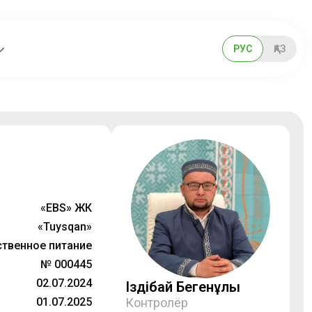
РУС
ҚАЗ
«EBS» ЖК
«Tuysqan»
твенное питание
№ 000445
02.07.2024
Іздібай Бегенұлы
01.07.2025
Контролёр