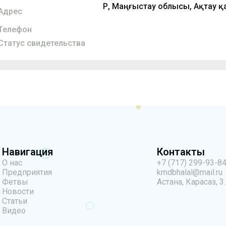
ҚР, Маңғыстау облысы, Ақтау 
Адрес
Телефон
Статус свидетельства
Навигация
Контакты
О нас
+7 (717) 299-93-8
Предприятия
kmdbhalal@mail.ru
Фетвы
Астана, Карасаз, 3.
Новости
Статьи
Видео