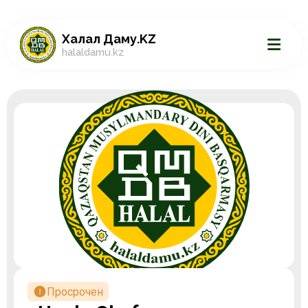
Халал Даму.KZ
halaldamu.kz
Просрочен