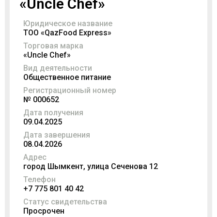
«Uncle Chef»
Юридическое название
TOO «QazFood Express»
Торговая марка
«Uncle Chef»
Вид деятельности
Общественное питание
Регистрационный номер
№ 000652
Дата получения
09.04.2025
Дата завершения
08.04.2026
Адрес
город Шымкент, улица Сеченова 12
Телефон
+7 775 801 40 42
Статус свидетельства
Просрочен