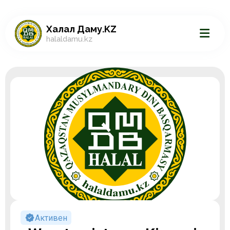
Халал Даму.KZ
halaldamu.kz
Активен