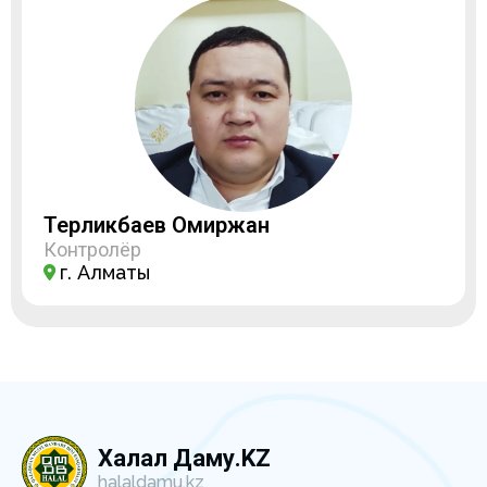
Терликбаев Омиржан
Контролёр
г. Алматы
Халал Даму.KZ
halaldamu.kz