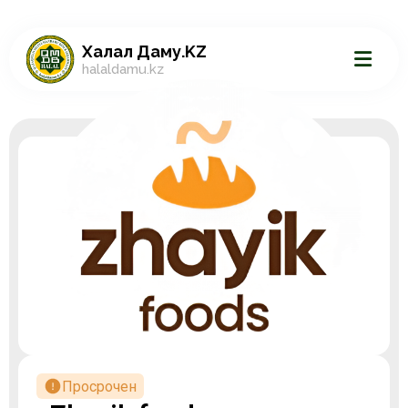
Халал Даму.KZ
halaldamu.kz
Просрочен