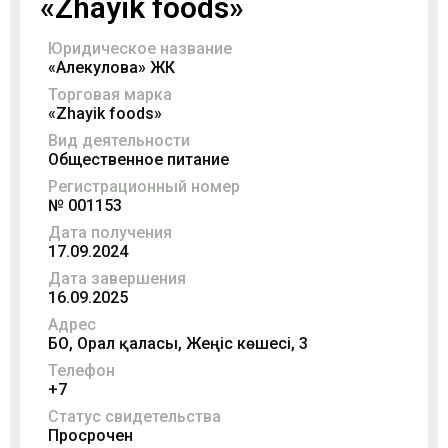
«Zhayik foods»
Юридическое название
«Алекулова» ЖК
Торговая марка
«Zhayik foods»
Вид деятельности
Общественное питание
Регистрационный номер
№ 001153
Дата получения
17.09.2024
Дата завершения
16.09.2025
Адрес
БҚО, Орал қаласы, Жеңіс көшесі, 3
Телефон
+7
Статус свидетельства
Просрочен