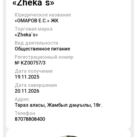
«Zheka`s»
Юридическое название
«ОМАРОВ Е.С.» ЖК
Торговая марка
«Zheka`s»
Вид деятельности
Общественное питание
Регистрационный номер
№ KZ00757/3
Дата получения
19.11.2025
Дата завершения
20.11.2026
Адрес
Тараз қаласы, Жамбыл даңғылы, 18г.
Телефон
87078808400