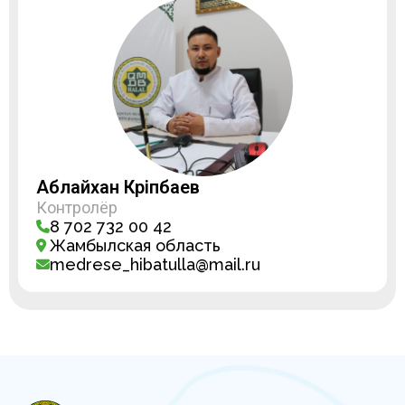
Аблайхан Кәріпбаев
Контролёр
8 702 732 00 42
Жамбылская область
medrese_hibatulla@mail.ru