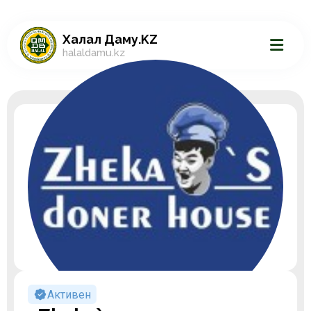
Халал Даму.KZ
halaldamu.kz
Активен